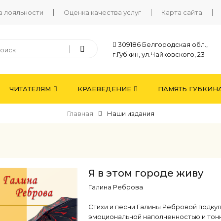
а лояльности
Оценка качества услуг
Карта сайта
309186 Белгородская обл.,
г.Губкин, ул.Чайковского, 23
ЧИТАТЕЛЯМ
КРАЕВЕДЕНИЕ
ПАМЯТЬ ГУБКИН
Главная
Наши издания
Я в этом городе живу
Галина Реброва
Стихи и песни Галины Ребровой подку
эмоциональной наполненностью и тон