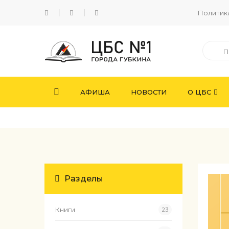
Политик
АФИША
НОВОСТИ
О ЦБС
Разделы
Книги
23