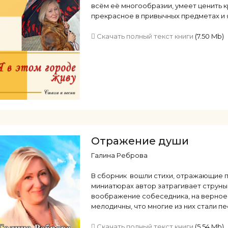
всём её многообразии, умеет ценить 
прекрасное в привычных предметах и 
Скачать полный текст книги
(7.50 Mb)
Отражение души
Галина Реброва
В сборник вошли стихи, отражающие п
миниатюрах автор затрагивает струны
воображение собеседника, на верное 
мелодичны, что многие из них стали п
Скачать полный текст книги
(5.54 Mb)