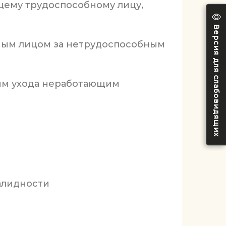
ему трудоспособному лицу,
Версия для слабовидящих
ным лицом за нетрудоспособным
ним ухода неработающим
алидности