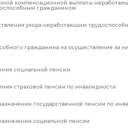
ячной компенсационной выплаты неработающ
доспособным гражданином
ствления ухода неработающим трудоспособ
особного гражданина на осуществление за 
ения социальной пенсии
ения страховой пенсии по инвалидности
 назначении государственной пенсии по инв
 назначении социальной пенсии