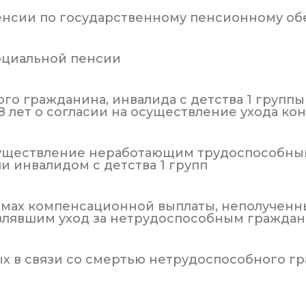
пенсии по государственному пенсионному о
социальной пенсии
го гражданина, инвалида с детства 1 группы
18 лет о согласии на осуществление ухода к
осуществление неработающим трудоспособны
ли инвалидом с детства 1 групп
уммах компенсационной выплаты, неполучен
влявшим уход за нетрудоспособным гражда
ых в связи со смертью нетрудоспособного г