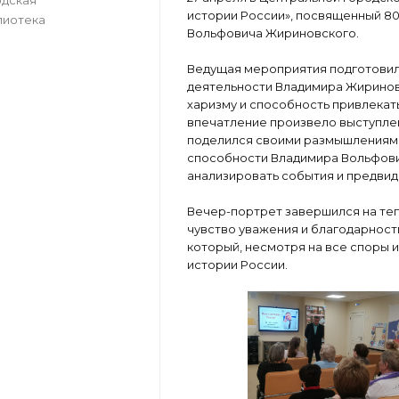
истории России», посвященный 8
лиотека
Вольфовича Жириновского.
Ведущая мероприятия подготовил
деятельности Владимира Жириновс
харизму и способность привлекат
впечатление произвело выступлен
поделился своими размышлениями
способности Владимира Вольфович
анализировать события и предвиде
Вечер-портрет завершился на теп
чувство уважения и благодарност
который, несмотря на все споры и
истории России.