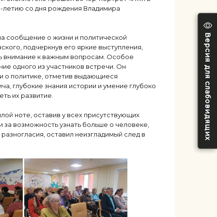
0-летию со дня рождения Владимира
Версия для слабовидящих
а сообщение о жизни и политической
кого, подчеркнув его яркие выступления,
ь внимание к важным вопросам. Особое
ие одного из участников встречи. Он
 о политике, отметив выдающиеся
а, глубокие знания истории и умение глубоко
ть их развитие.
лой ноте, оставив у всех присутствующих
и за возможность узнать больше о человеке,
 разногласия, оставил неизгладимый след в